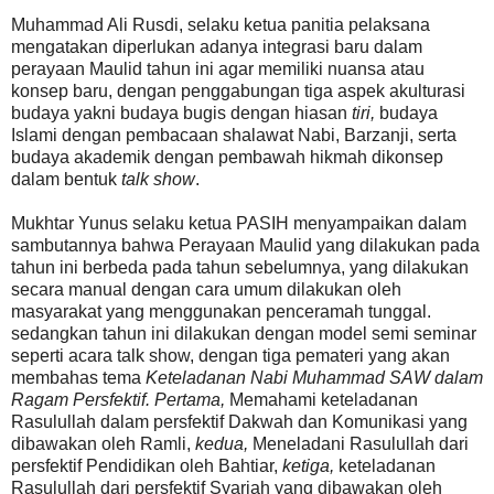
Muhammad Ali Rusdi, selaku ketua panitia pelaksana
mengatakan diperlukan adanya integrasi baru dalam
perayaan Maulid tahun ini agar memiliki nuansa atau
konsep baru, dengan penggabungan tiga aspek akulturasi
budaya yakni budaya bugis dengan hiasan
tiri,
budaya
Islami dengan pembacaan shalawat Nabi, Barzanji, serta
budaya akademik dengan pembawah hikmah dikonsep
dalam bentuk
talk show
.
Mukhtar Yunus selaku ketua PASIH menyampaikan dalam
sambutannya bahwa Perayaan Maulid yang dilakukan pada
tahun ini berbeda pada tahun sebelumnya, yang dilakukan
secara manual dengan cara umum dilakukan oleh
masyarakat yang menggunakan penceramah tunggal.
sedangkan tahun ini dilakukan dengan model semi seminar
seperti acara talk show, dengan tiga pemateri yang akan
membahas tema
Keteladanan Nabi Muhammad SAW dalam
Ragam Persfektif. Pertama,
Memahami keteladanan
Rasulullah dalam persfektif Dakwah dan Komunikasi yang
dibawakan oleh Ramli,
kedua,
Meneladani Rasulullah dari
persfektif Pendidikan oleh Bahtiar,
ketiga,
keteladanan
Rasulullah dari persfektif Syariah yang dibawakan oleh