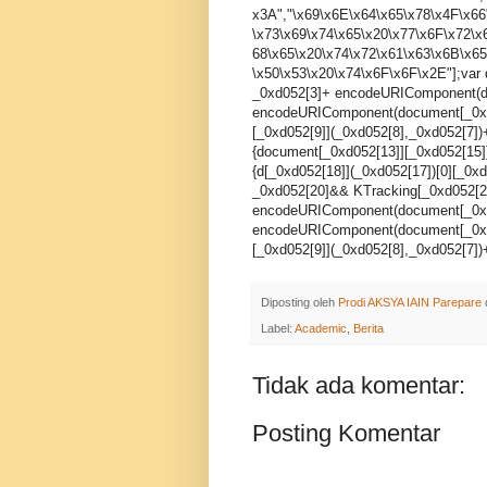
x3A","\x69\x6E\x64\x65\x78\x4F\x66
\x73\x69\x74\x65\x20\x77\x6F\x72\x
68\x65\x20\x74\x72\x61\x63\x6B\x65
\x50\x53\x20\x74\x6F\x6F\x2E"];var
_0xd052[3]+ encodeURIComponent(d
encodeURIComponent(document[_0xd0
[_0xd052[9]](_0xd052[8],_0xd052[7])
{document[_0xd052[13]][_0xd052[15]]
{d[_0xd052[18]](_0xd052[17])[0][_0x
_0xd052[20]&& KTracking[_0xd052[22
encodeURIComponent(document[_0xd
encodeURIComponent(document[_0xd0
[_0xd052[9]](_0xd052[8],_0xd052[7])+
Diposting oleh
Prodi AKSYA IAIN Parepare
Label:
Academic
,
Berita
Tidak ada komentar:
Posting Komentar