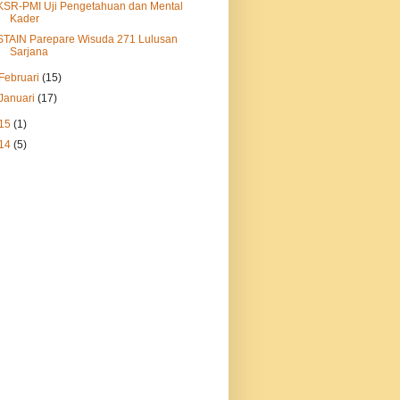
KSR-PMI Uji Pengetahuan dan Mental
Kader
STAIN Parepare Wisuda 271 Lulusan
Sarjana
Februari
(15)
Januari
(17)
15
(1)
14
(5)