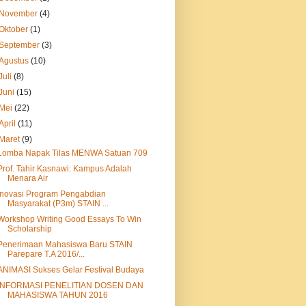
November
(4)
Oktober
(1)
September
(3)
Agustus
(10)
Juli
(8)
Juni
(15)
Mei
(22)
April
(11)
Maret
(9)
Lomba Napak Tilas MENWA Satuan 709
Prof. Tahir Kasnawi: Kampus Adalah
Menara Air
Inovasi Program Pengabdian
Masyarakat (P3m) STAIN ...
Workshop Writing Good Essays To Win
Scholarship
Penerimaan Mahasiswa Baru STAIN
Parepare T.A 2016/...
ANIMASI Sukses Gelar Festival Budaya
INFORMASI PENELITIAN DOSEN DAN
MAHASISWA TAHUN 2016