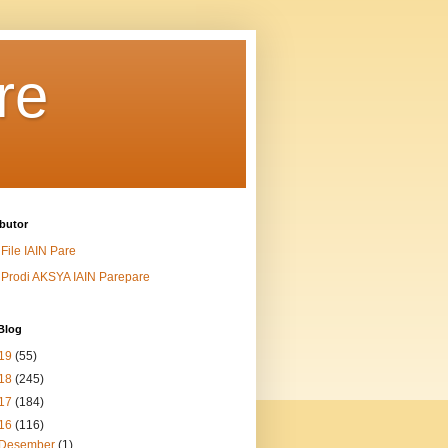
re
butor
File IAIN Pare
Prodi AKSYA IAIN Parepare
Blog
19
(55)
18
(245)
17
(184)
16
(116)
Desember
(1)