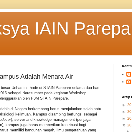
ksya IAIN Parepa
Kontri
 Kampus Adalah Menara Air
besar Unhas ini, hadir di STAIN Parepare selama dua hari
 2016 sebagai Narasumber pada kegiatan Workshop
Arsip 
lenggarakan oleh P3M STAIN Parepare.
►
20
rlebih di Negara berkembang harus menjalankan salah satu
►
20
aksiologi keilmuan. Kampus disamping berfungsi sebagai
►
20
oducer
), server and knowledge management (penjaga,
n), kampus juga harus memberikan kontribusi bagi
▼
20
arus memiliki bangunan megah, ilmu pengetahuan yang
►